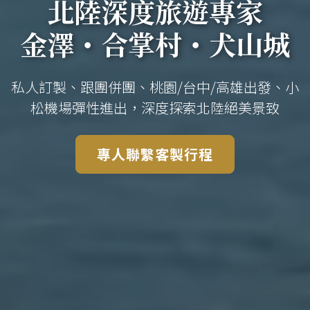
北陸深度旅遊專家
金澤・合掌村・犬山城
私人訂製、跟團併團、桃園/台中/高雄出發、小
松機場彈性進出，深度探索北陸絕美景致
專人聯繫客製行程